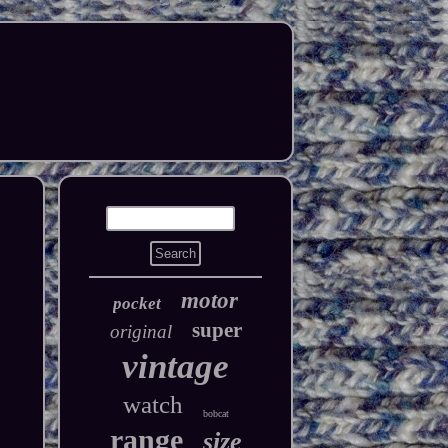
motor
pocket
super
original
vintage
watch
bobcat
range
size