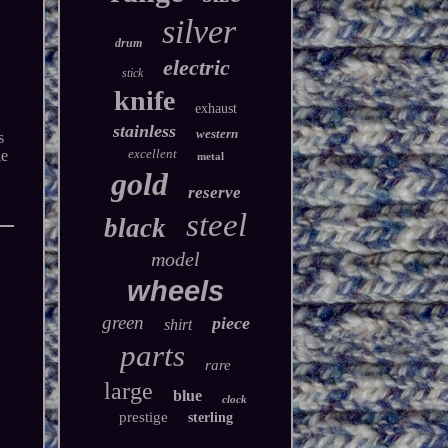
silver
drum
electric
stick
knife
exhaust
stainless
western
s
excellent
le
metal
gold
reserve
steel
black
model
wheels
green
piece
shirt
parts
rare
large
blue
clock
prestige
sterling